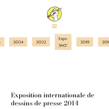
Expo
6
2024
2022
2019
201
360°
Exposition internationale de
dessins de presse 2014