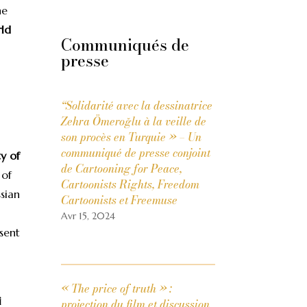
he
ld
Communiqués de
presse
“Solidarité avec la dessinatrice
Zehra Ömeroğlu à la veille de
son procès en Turquie » – Un
communiqué de presse conjoint
ty of
de Cartooning for Peace,
 of
Cartoonists Rights, Freedom
ssian
Cartoonists et Freemuse
Avr 15, 2024
esent
« The price of truth » :
i
projection du film et discussion