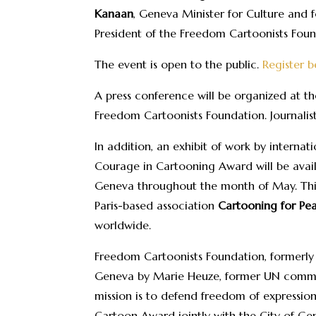
Kanaan
, Geneva Minister for Culture and
President of the Freedom Cartoonists Foun
The event is open to the public.
Register b
A press conference will be organized at t
Freedom Cartoonists Foundation. Journalist
In addition, an exhibit of work by internat
Courage in Cartooning Award will be avail
Geneva throughout the month of May. This 
Paris-based association
Cartooning for Pe
worldwide.
Freedom Cartoonists Foundation, formerly
Geneva by Marie Heuze, former UN communi
mission is to defend freedom of expression 
Cartoon Award jointly with the City of Ge