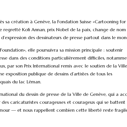
s sa création à Genève, la Fondation Suisse «Cartooning for
le regretté Kofi Annan, prix Nobel de la paix, change de nom
é d’expression des dessinateurs de presse partout dans le mon
oundation», elle poursuivra sa mission principale : soutenir
resse dans des conditions particulièrement difficiles, notamme
ux, par son Prix International remis avec le soutien de la Vill
e exposition publique de dessins d’artistes de tous les
s quais du lac Léman.
ernational du dessin de presse de la Ville de Genève, qui a ac
r des caricaturistes courageuses et courageux qui se battent
mour — et nous rappellent combien cette liberté reste fragil