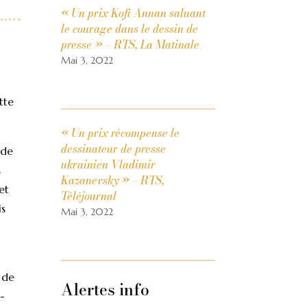
« Un prix Kofi Annan saluant
le courage dans le dessin de
presse » – RTS, La Matinale
Mai 3, 2022
tte
« Un prix récompense le
dessinateur de presse
 de
ukrainien Vladimir
s
Kazanevsky » – RTS,
et
Téléjournal
is
Mai 3, 2022
 de
Alertes info
-