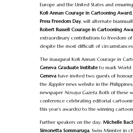
Europe and the United States and ensuring 
Kofi Annan Courage in Cartooning Award
Press Freedom Day
, will alternate biannua
Robert Russell Courage in Cartooning Aw
extraordinary contributions to freedom of 
despite the most difficult of circumstances
The inaugural Kofi Annan Courage in Cart
Geneva Graduate Institute
to mark World 
Geneva
have invited two guests of honou
the
Rappler
news website in the Philippine
newspaper
Novaya Gazeta
. Both of these 
conference celebrating editorial cartoonin
this year’s award(s) to the winning cartooni
Further speakers on the day:
Michelle Bac
Simonetta Sommaruga
, Swiss Minister in 