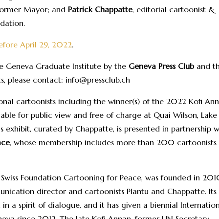
 former Mayor; and
Patrick Chappatte
, editorial cartoonist &
dation.
efore April 29, 2022
.
he Geneva Graduate Institute by the
Geneva Press Club
and t
s, please contact: info@pressclub.ch
ional cartoonists including the winner(s) of the 2022 Kofi An
able for public view and free of charge at Quai Wilson, Lake
exhibit, curated by Chappatte, is presented in partnership w
ace
, whose membership includes more than 200 cartoonists
 Swiss Foundation Cartooning for Peace, was founded in 201
cation director and cartoonists Plantu and Chappatte. Its
in a spirit of dialogue, and it has given a biennial Internatio
neva since 2012. The late Kofi Annan, former UN Secretary