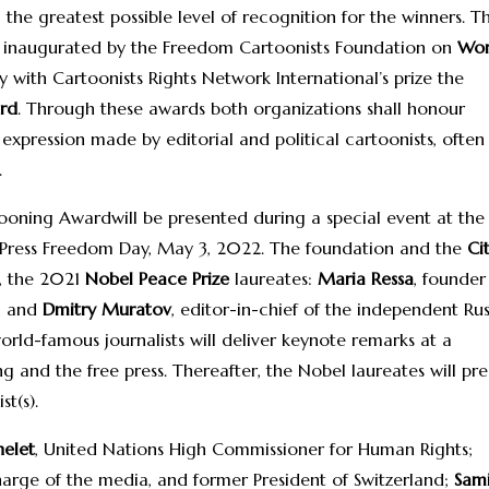
the greatest possible level of recognition for the winners. T
, inaugurated by the Freedom Cartoonists Foundation on
Wor
lly with Cartoonists Rights Network International’s prize the
ard
. Through these awards both organizations shall honour
expression made by editorial and political cartoonists, often
.
ooning Awardwill be presented during a special event at the
Press Freedom Day, May 3, 2022. The foundation and the
Ci
r, the 2021
Nobel Peace Prize
laureates:
Maria Ressa
, founder
s; and
Dmitry Muratov
, editor-in-chief of the independent Ru
world-famous journalists will deliver keynote remarks at a
g and the free press. Thereafter, the Nobel laureates will pr
st(s).
helet
, United Nations High Commissioner for Human Rights;
charge of the media, and former President of Switzerland;
Sam