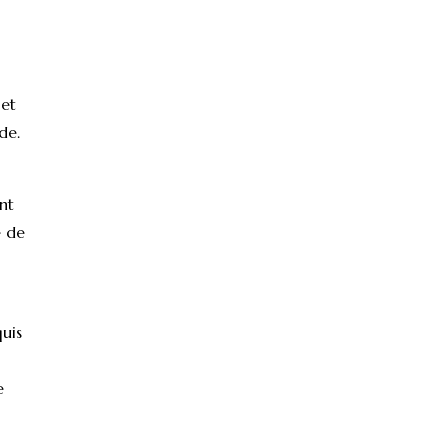
 et
de.
nt
e de
quis
e