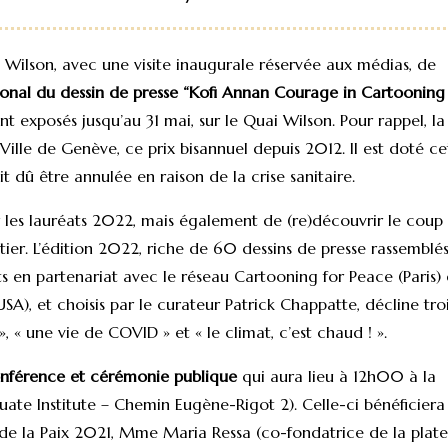
 Wilson, avec une visite inaugurale réservée aux médias, de
ational du dessin de presse “Kofi Annan Courage in Cartooning
ont exposés jusqu’au 31 mai, sur le Quai Wilson. Pour rappel, la
Ville de Genève, ce prix bisannuel depuis 2012. Il est doté ce
dû être annulée en raison de la crise sanitaire.
r les lauréats 2022, mais également de (re)découvrir le coup
ier. L’édition 2022, riche de 60 dessins de presse rassemblé
s en partenariat avec le réseau Cartooning for Peace (Paris) 
SA), et choisis par le curateur Patrick Chappatte, décline tro
, « une vie de COVID » et « le climat, c’est chaud ! ».
nférence et cérémonie publique
qui aura lieu à 12h00 à la
uate Institute – Chemin Eugène-Rigot 2). Celle-ci bénéficiera
 de la Paix 2021, Mme Maria Ressa (co-fondatrice de la plate