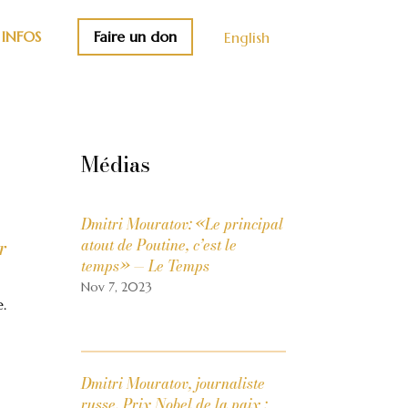
Faire un don
INFOS
English
Médias
Dmitri Mouratov: «Le principal
atout de Poutine, c’est le
r
temps» — Le Temps
Nov 7, 2023
e.
Dmitri Mouratov, journaliste
russe, Prix Nobel de la paix :